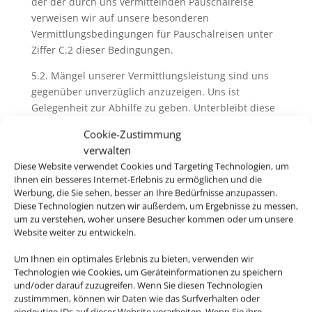
der der durch uns vermittelnden Pauschalreise
verweisen wir auf unsere besonderen
Vermittlungsbedingungen für Pauschalreisen unter
Ziffer C.2 dieser Bedingungen.
5.2. Mängel unserer Vermittlungsleistung sind uns
gegenüber unverzüglich anzuzeigen. Uns ist
Gelegenheit zur Abhilfe zu geben. Unterbleibt diese
Anzeige schuldhaft, entfallen jedwede Ansprüche
Cookie-Zustimmung
des Kunden aus dem Vermittlungsvertrag, soweit
verwalten
eine zumutbare Abhilfe durch uns möglich gewesen
Diese Website verwendet Cookies und Targeting Technologien, um
wäre. Unberührt bleiben Ansprüche aus deliktischer
Ihnen ein besseres Internet-Erlebnis zu ermöglichen und die
Haftung.
Werbung, die Sie sehen, besser an Ihre Bedürfnisse anzupassen.
Diese Technologien nutzen wir außerdem, um Ergebnisse zu messen,
um zu verstehen, woher unsere Besucher kommen oder um unsere
Website weiter zu entwickeln.
6. Pass-, Visa und gesundheitspolizeiliche
Formalitäten
Um Ihnen ein optimales Erlebnis zu bieten, verwenden wir
Technologien wie Cookies, um Geräteinformationen zu speichern
6.1. Bei der Buchung von Pauschalreisen werden Sie
und/oder darauf zuzugreifen. Wenn Sie diesen Technologien
von uns und ggfs. vom Reiseveranstalter über
zustimmmen, können wir Daten wie das Surfverhalten oder
eindeutige IDs auf dieser Website verarbeiten. Wenn Sie ihre