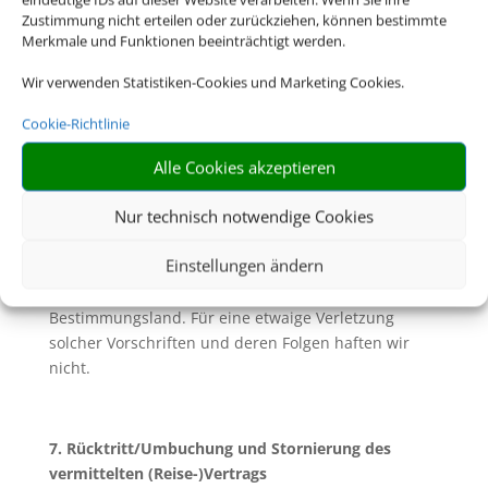
allgemeine Pass- und Visumserfordernisse des
Zustimmung nicht erteilen oder zurückziehen, können bestimmte
Bestimmungslandes, sowie die ungefähren Fristen
Merkmale und Funktionen beeinträchtigt werden.
der Erlangung von Visa sowie
gesundheitspolizeiliche Formalitäten unterrichtet.
Wir verwenden Statistiken-Cookies und Marketing Cookies.
6.2. Soweit mit Ihnen nicht ausdrücklich vereinbart,
Cookie-Richtlinie
sind Sie für die Einhaltung dieser Pass- und
Alle Cookies akzeptieren
Visumserfordernisse sowie der
gesundheitspolizeilichen Formalitäten und aller
Nur technisch notwendige Cookies
weiteren für die Durchführung der Reise geltenden
gesetzlichen Vorschriften die Reisenden selbst
Einstellungen ändern
verantwortlich. Dazu gehört insbesondere die
rechtzeitige Beantragung von Visa für das
Bestimmungsland. Für eine etwaige Verletzung
solcher Vorschriften und deren Folgen haften wir
nicht.
7. Rücktritt/Umbuchung und Stornierung des
vermittelten (Reise-)Vertrags