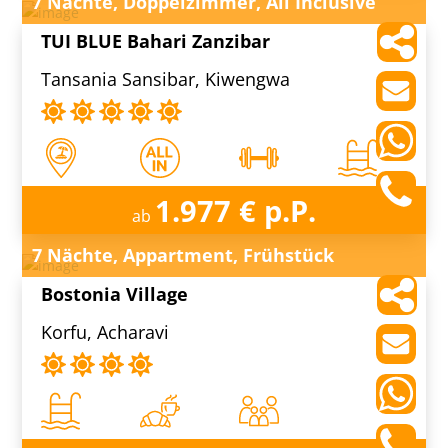
7 Nächte, Doppelzimmer, All Inclusive
TUI BLUE Bahari Zanzibar
Tansania Sansibar, Kiwengwa
1.977 € p.P.
ab
7 Nächte, Appartment, Frühstück
Bostonia Village
Korfu, Acharavi