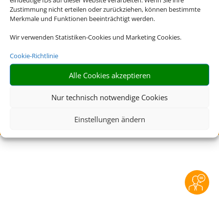
Rechtliche Informationen
Zustimmung nicht erteilen oder zurückziehen, können bestimmte
Merkmale und Funktionen beeinträchtigt werden.
Impressum
|
Datenschutzerklärung
|
Online Check-
Wir verwenden Statistiken-Cookies und Marketing Cookies.
In
|
Service
|
Blacklisted Airlines
|
AGB
|
Barrierefreiheitserklärung
Cookie-Richtlinie
Alle Cookies akzeptieren
Nur technisch notwendige Cookies
Einstellungen ändern
©
2026 • Schmetterling