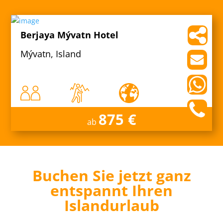
Berjaya Mývatn Hotel
Mývatn, Island
875 €
ab
Buchen Sie jetzt ganz
entspannt Ihren
Islandurlaub