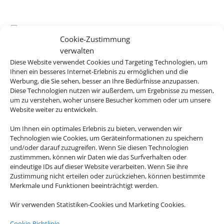
Cookie-Zustimmung
Icelandair Hotel Herad
verwalten
Diese Website verwendet Cookies und Targeting Technologien, um
Egilsstadir, Island
Ihnen ein besseres Internet-Erlebnis zu ermöglichen und die
Werbung, die Sie sehen, besser an Ihre Bedürfnisse anzupassen.
Diese Technologien nutzen wir außerdem, um Ergebnisse zu messen,
um zu verstehen, woher unsere Besucher kommen oder um unsere
Website weiter zu entwickeln.
729 €
Um Ihnen ein optimales Erlebnis zu bieten, verwenden wir
ab
Technologien wie Cookies, um Geräteinformationen zu speichern
und/oder darauf zuzugreifen. Wenn Sie diesen Technologien
zustimmmen, können wir Daten wie das Surfverhalten oder
eindeutige IDs auf dieser Website verarbeiten. Wenn Sie ihre
Icelandair Hotel Reykjavik Marina
Zustimmung nicht erteilen oder zurückziehen, können bestimmte
Merkmale und Funktionen beeinträchtigt werden.
Reykjavik, Island
Wir verwenden Statistiken-Cookies und Marketing Cookies.
Cookie-Richtlinie