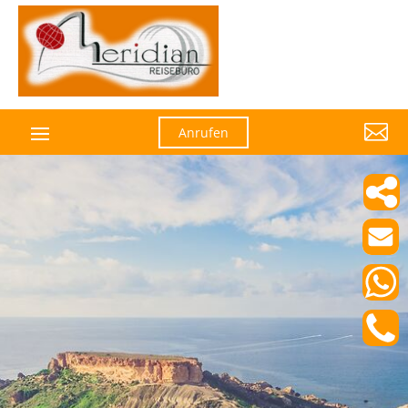

Anrufen